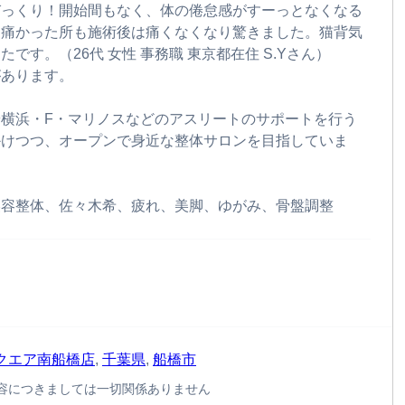
びっくり！開始間もなく、体の倦怠感がすーっとなくなる
と痛かった所も施術後は痛くなくなり驚きました。猫背気
す。（26代 女性 事務職 東京都在住 S.Yさん）
があります。
横浜・F・マリノスなどのアスリートのサポートを行う
かけつつ、オープンで身近な整体サロンを目指していま
美容整体、佐々木希、疲れ、美脚、ゆがみ、骨盤調整
クエア南船橋店
,
千葉県
,
船橋市
容につきましては一切関係ありません