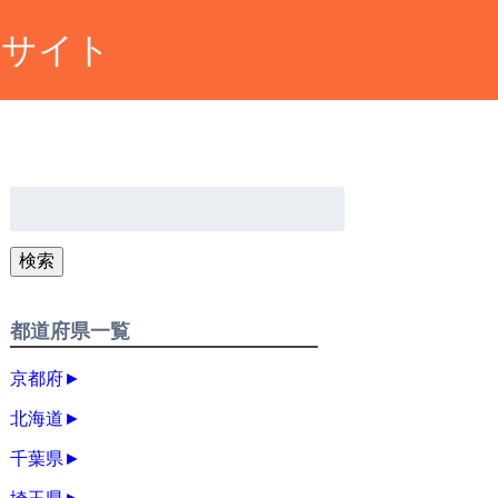
約サイト
検
索:
検索
都道府県一覧
京都府
►
北海道
►
千葉県
►