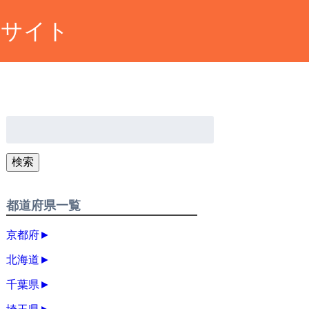
約サイト
検
索:
検索
都道府県一覧
京都府
►
北海道
►
千葉県
►