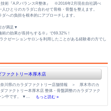
術『A.P.バランスR整体』 ※2016年2月現在自社調べ
一人ひとりのカラダに合わせて骨格・骨盤を整えます。
ラダへの負担を根本的にアプローチします。
方が満足▼
術の効果が長持ちする※』で69.32%！
のリラクゼーションサロンを利用したことがある経験者の方でし
ダファクトリー本厚木店
神奈川県のカラダファクトリー店舗情報 ＞ 厚木市のカ
ダファクトリー本厚木店 整体・骨盤調整のカラダファク
ーン中です。 ▼…
もっと読む »