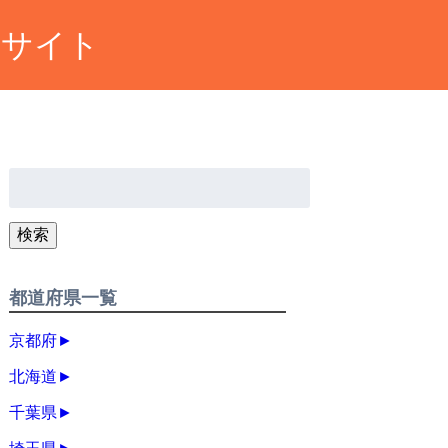
約サイト
検
索:
検索
都道府県一覧
京都府
►
北海道
►
千葉県
►