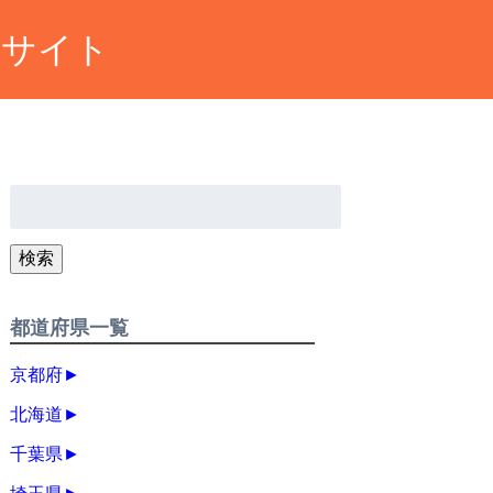
約サイト
検
索:
検索
都道府県一覧
京都府
►
北海道
►
千葉県
►