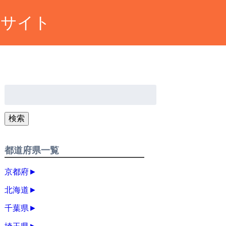
約サイト
検
索:
検索
都道府県一覧
京都府
►
北海道
►
千葉県
►