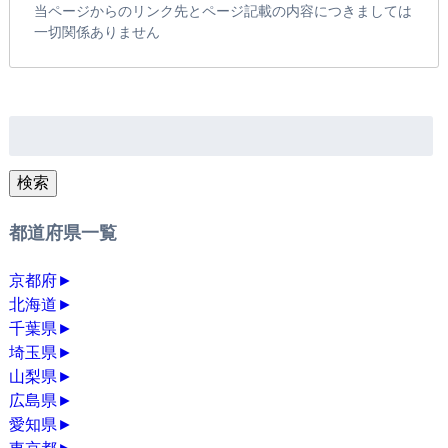
当ページからのリンク先とページ記載の内容につきましては
一切関係ありません
検
索:
検索
都道府県一覧
京都府
►
北海道
►
千葉県
►
埼玉県
►
山梨県
►
広島県
►
愛知県
►